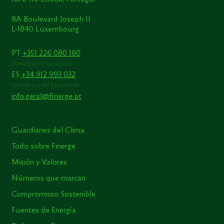
8A Boulevard Joseph II
L-1840 Luxembourg
PT
+351 226 080 180
Llamada a red fija nacional
ES
+34 912 993 032
Llamada a la red fija española
info.geral@finerge.pt
Guardianes del Clima
Todo sobre Finerge
Misión y Valores
Números que marcan
Compromisso Sostenible
Fuentes de Energía