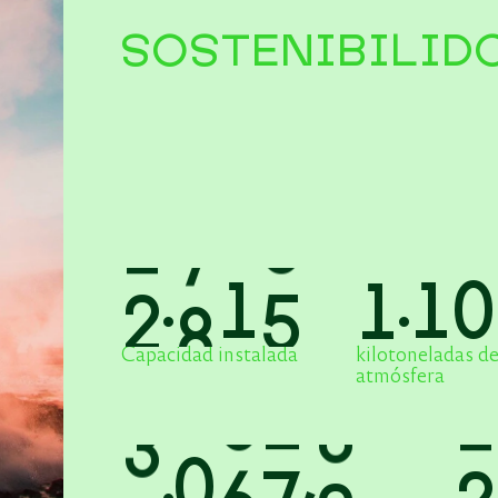
SOSTENIBILID
2
.
1
6
7
1
.
3
1
Capacidad instalada
kilotoneladas d
atmósfera
4
.
8
0
6
,
7
2