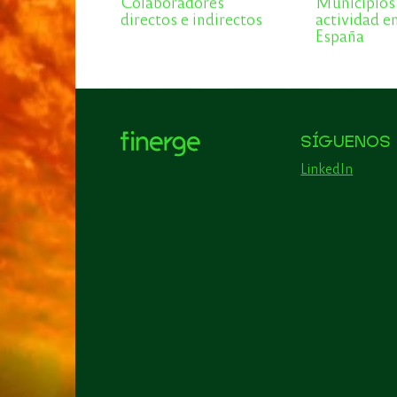
Colaboradores
Municipios
directos e indirectos
actividad e
España
SÍGUENOS
LinkedIn