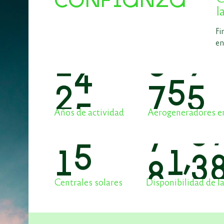
CONFIANZA
l
Fi
en
2
9
8
9
2
Años de actividad
Aerogeneradores e
1
8
9
7
,
2
Centrales solares
Disponibilidad de la