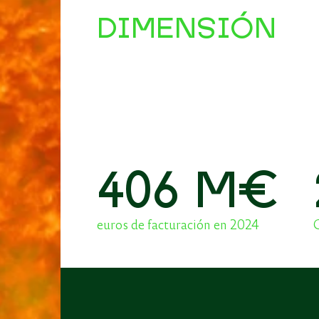
DIMENSIÓN
4
0
6
M€
euros de facturación en 2024
C