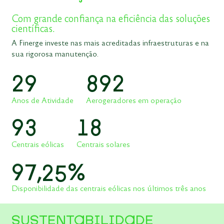
Com grande confiança na eficiência das soluções
científicas.
A Finerge investe nas mais acreditadas infraestruturas e na
sua rigorosa manutenção.
2
9
8
9
2
Anos de Atividade
Aerogeradores em operação
9
3
1
8
Centrais eólicas
Centrais solares
9
7
,
2
5
%
Disponibilidade das centrais eólicas nos últimos três anos
SUSTENTABILIDADE