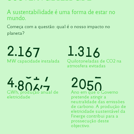
A sustentabilidade é uma forma de estar no
mundo.
Começa com a questão: qual é o nosso impacto no
planeta?
2
.
1
6
7
1
.
3
1
6
MW capacidade instalada
Quilotoneladas de CO2 na
atmosfera evitadas
4
.
8
0
6
,
7
2
0
5
0
GWh, produção anual de
Ano em que o Governo
eletricidade
pretende atingir a
neutralidade das emissões
de carbono. A produção de
eletricidade sustentável da
Finerge contribui para a
prossecução deste
objectivo.