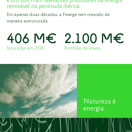
renovável na península ibérica.
Em apenas duas décadas, a Finerge tem crescido de
maneira estruturada.
4
0
6
M€
2
.
1
0
0
M€
faturação em 2025
Portfólio de ativos
Natureza é
energia.