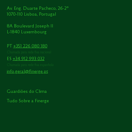
Av. Eng. Duarte Pacheco, 26-2º
1070-110 Lisboa, Portugal
8A Boulevard Joseph II
L-1840 Luxembourg
PT
+351 226 080 180
Chamada para rede fixa nacional
ES
+34 912 993 032
Chamada para rede fixa espanhola
info.geral@finerge.pt
Guardiões do Clima
Tudo Sobre a Finerge
Missão e Valores
Números que marcam
Compromisso Sustentável