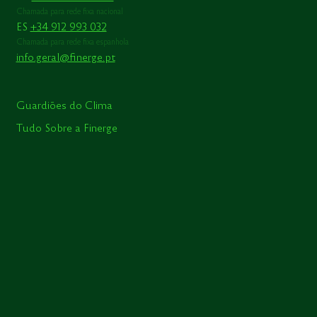
Chamada para rede fixa nacional
ES
+34 912 993 032
Chamada para rede fixa espanhola
info.geral@finerge.pt
Guardiões do Clima
Tudo Sobre a Finerge
Missão e Valores
Números que marcam
Compromisso Sustentável
Fontes de Energia
Trabalhar na Finerge
Contactos
Código de Ética e Conduta