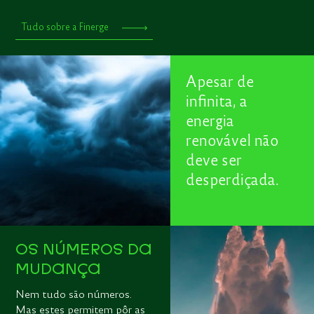
Tudo sobre a Finerge
Apesar de
infinita, a
energia
renovável não
deve ser
desperdiçada.
OS NÚMEROS DA
MUDANÇA
Nem tudo são números.
Mas estes permitem pôr as