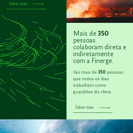
Saber mais
350
Mais de
pessoas
colaboram direta e
indiretamente
com a Finerge.
São mais de
350
pessoas
que todos os dias
trabalham como
guardiões do clima.
Saber mais