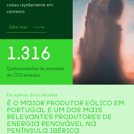
coisas rapidamente em
contexto.
Saber mais
1
.
3
1
6
Quilotoneladas de emissões
de CO2 evitadas
Em apenas duas décadas
É O MAIOR PRODUTOR EÓLICO EM
PORTUGAL E UM DOS MAIS
RELEVANTES PRODUTORES DE
ENERGIA RENOVÁVEL NA
PENÍNSULA IBÉRICA