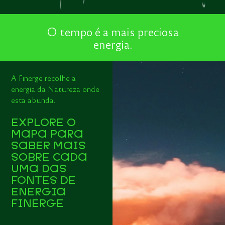
O tempo é a mais preciosa
energia.
A Finerge recolhe a
energia da Natureza onde
esta abunda.
EXPLORE O
MAPA PARA
SABER MAIS
SOBRE CADA
UMA DAS
FONTES DE
ENERGIA
FINERGE